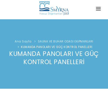
ANA SAYFA
KURUMSAL
Ana Sayfa
SAUNA VE BUHAR ODASI EKiPMANLARI
ÜRÜNLERİMİZ
KUMANDA PANOLARI VE GÜÇ KONTROL PANELLERİ
KUMANDA PANOLARI VE GÜÇ
ÜRÜN KATALOĞUMUZ
KONTROL PANELLERİ
İLETİŞİM